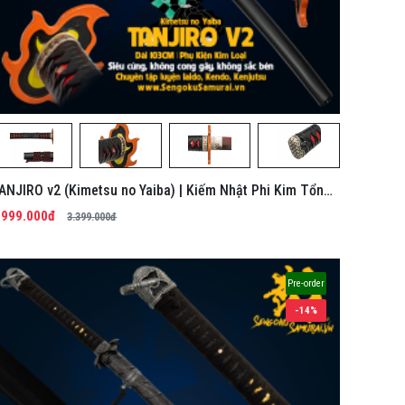
ANJIRO v2 (Kimetsu no Yaiba) | Kiếm Nhật Phi Kim Tổng
ợp
.999.000đ
3.399.000đ
Pre-order
-14%