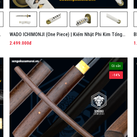
g
WADO ICHIMONJI (One Piece) | Kiếm Nhật Phi Kim Tổng
B
Hợp
2.499.000đ
1
Có sẵn
-14%