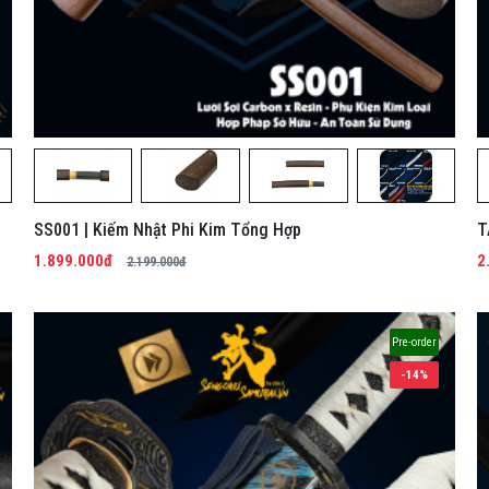
SS001 | Kiếm Nhật Phi Kim Tổng Hợp
T
H
1.899.000đ
2
2.199.000đ
Pre-order
-14%