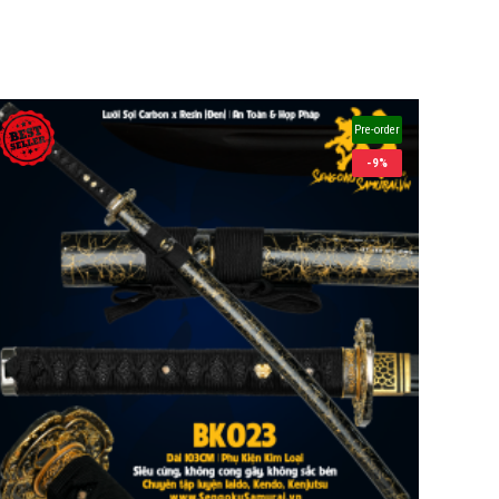
Pre-order
-9%