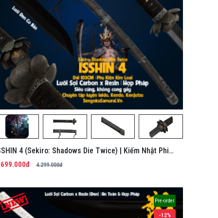
SSHIN 4 (Sekiro: Shadows Die Twice) | Kiếm Nhật Phi
im Tổng Hợp
.699.000đ
4.299.000đ
Pre-order
-12%