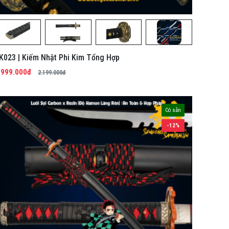
K023 | Kiếm Nhật Phi Kim Tổng Hợp
.999.000đ
2.199.000đ
Có sẵn
-12%