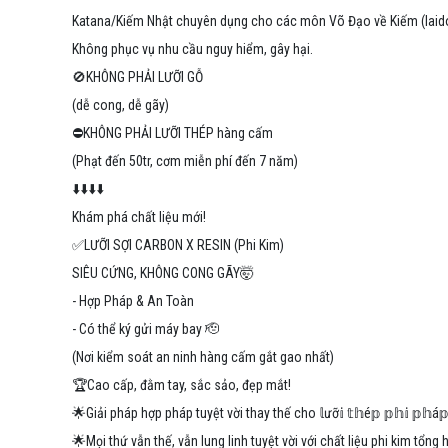
Katana/Kiếm Nhật chuyên dụng cho các môn Võ Đạo về Kiếm (Iaido, Ke
Không phục vụ nhu cầu nguy hiểm, gây hại.
🚫KHÔNG PHẢI LƯỠI GỖ
(dễ cong, dễ gãy)
⛔️KHÔNG PHẢI LƯỠI THÉP hàng cấm
(Phạt đến 50tr, cơm miễn phí đến 7 năm)
⬇️⬇️⬇️⬇️
Khám phá chất liệu mới!
✅️LƯỠI SỢI CARBON X RESIN (Phi Kim)
SIÊU CỨNG, KHÔNG CONG GÃY🤯
- Hợp Pháp & An Toàn
- Có thể ký gửi máy bay 🫡
(Nơi kiểm soát an ninh hàng cấm gắt gao nhất)
🏆Cao cấp, đằm tay, sắc sảo, đẹp mắt!
🌟Giải pháp hợp pháp tuyệt vời thay thế cho 𝕝ưỡ𝕚 𝕥𝕙é𝕡 𝕡𝕙𝕚 𝕡𝕙á
🌟Mọi thứ vẫn thế, vẫn lung linh tuyệt vời với chất liệu phi kim tổ