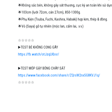
🌟Không sắc bén, không gây sát thương, cực kỳ an toàn khi sử dụng
🌟103cm (lưỡi 72cm, cán 27cm), 850-1300g.
🌟Phụ Kiện (Tsuba, Fuchi, Kashira, Habaki) hợp kim, thép & đồng.
🌟Vỏ (Saya) gỗ tự nhiên (mộc lan, cẩm lai, .v.v.)
☆☆☆☆☆
▶️TEST BẺ KHÔNG CONG GÃY
https://fb.watch/otJzqLKbsr/
▶️TEST MÓP GẬY BÓNG CHÀY SẮT
https://www.facebook.com/share/r/ZQrsW2nx5G8KVJ1q/
☆☆☆☆☆