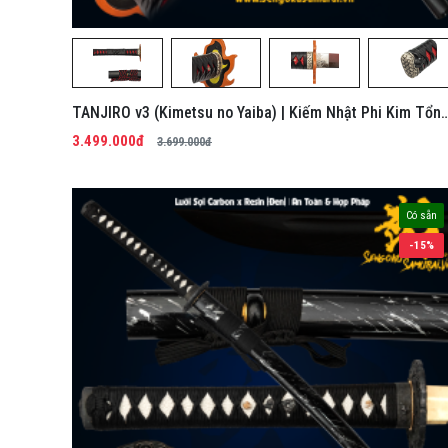
TANJIRO v3 (Kimetsu no Yaiba) | Kiếm Nhật Phi Kim Tổn
Hợp
3.499.000đ
3.699.000đ
Có sẵn
-15%