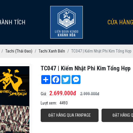
HÀNH TÍCH
CỬA HÀN
Tachi (Thái Đao)
Tachi Xanh Biển
TC047 | Kiếm Nhật Phi Kim Tổng Hợp
TC047 | Kiếm Nhật Phi Kim Tổng Hợp
Share
Facebook
Twitter
Messenger
2.699.000đ
Giá:
2.999.000đ
Lượt xem:
4493
ĐẶT HÀNG QUA FANPAGE
ĐẶT HÀNG 