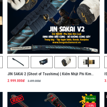
JIN SAKAI 2 (Ghost of Tsushima) | Kiếm Nhật Phi Kim
I
Tổng Hợp
K
2.999.000đ
3
3.499.000đ
Pre-order
-13%