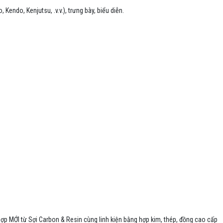
ndo, Kenjutsu, .v.v.), trưng bày, biểu diễn.

ng hợp MỚI từ Sợi Carbon & Resin cùng linh kiện bằng hợp kim, thép, đồng cao cấp