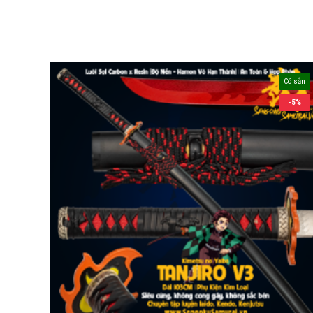
Có sẵn
-5%