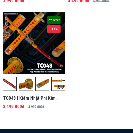
3.999.000đ
4.499.000đ
5.999.000đ
Pre-order
-13%
TC048 | Kiếm Nhật Phi Kim
Tổng Hợp
3.499.000đ
3.999.000đ