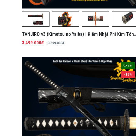
TANJIRO v3 (Kimetsu no Yaiba) | Kiếm Nhật Phi Kim Tổn
Hợp
3.499.000đ
3.699.000đ
Có sẵn
-15%