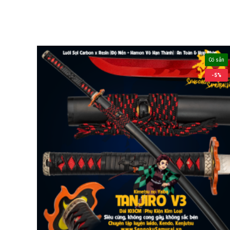
Có sẵn
-5%