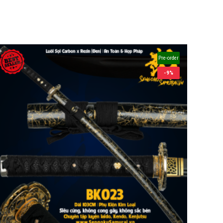
Pre-order
-9%