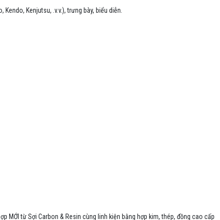
ndo, Kenjutsu, .v.v.), trưng bày, biểu diễn.

ng hợp MỚI từ Sợi Carbon & Resin cùng linh kiện bằng hợp kim, thép, đồng cao cấp