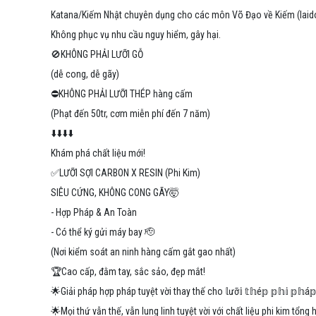
Katana/Kiếm Nhật chuyên dụng cho các môn Võ Đạo về Kiếm (Iaido, Ke
Không phục vụ nhu cầu nguy hiểm, gây hại.
🚫KHÔNG PHẢI LƯỠI GỖ
(dễ cong, dễ gãy)
⛔️KHÔNG PHẢI LƯỠI THÉP hàng cấm
(Phạt đến 50tr, cơm miễn phí đến 7 năm)
⬇️⬇️⬇️⬇️
Khám phá chất liệu mới!
✅️LƯỠI SỢI CARBON X RESIN (Phi Kim)
SIÊU CỨNG, KHÔNG CONG GÃY🤯
- Hợp Pháp & An Toàn
- Có thể ký gửi máy bay 🫡
(Nơi kiểm soát an ninh hàng cấm gắt gao nhất)
🏆Cao cấp, đằm tay, sắc sảo, đẹp mắt!
🌟Giải pháp hợp pháp tuyệt vời thay thế cho 𝕝ưỡ𝕚 𝕥𝕙é𝕡 𝕡𝕙𝕚 𝕡𝕙á
🌟Mọi thứ vẫn thế, vẫn lung linh tuyệt vời với chất liệu phi kim tổ