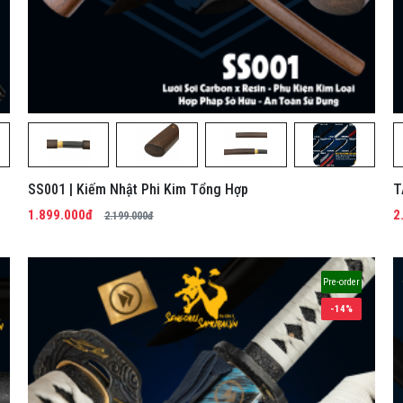
SS001 | Kiếm Nhật Phi Kim Tổng Hợp
T
H
1.899.000đ
2
2.199.000đ
Pre-order
-14%