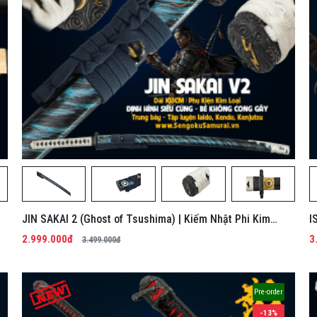
JIN SAKAI 2 (Ghost of Tsushima) | Kiếm Nhật Phi Kim
I
Tổng Hợp
K
2.999.000đ
3
3.499.000đ
Pre-order
-13%