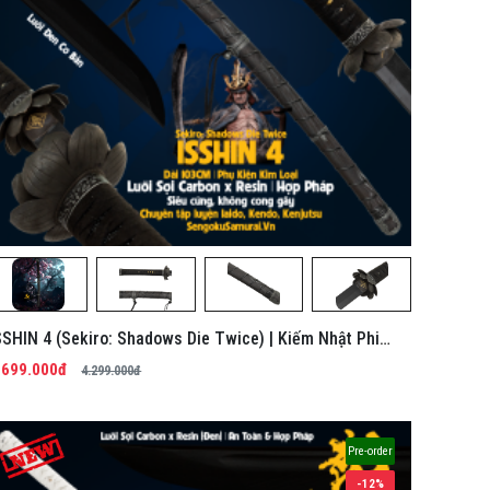
SSHIN 4 (Sekiro: Shadows Die Twice) | Kiếm Nhật Phi
im Tổng Hợp
.699.000đ
4.299.000đ
Pre-order
-12%