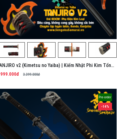
ANJIRO v2 (Kimetsu no Yaiba) | Kiếm Nhật Phi Kim Tổng
ợp
.999.000đ
3.399.000đ
Pre-order
-14%