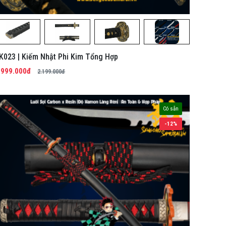
K023 | Kiếm Nhật Phi Kim Tổng Hợp
.999.000đ
2.199.000đ
Có sẵn
-12%