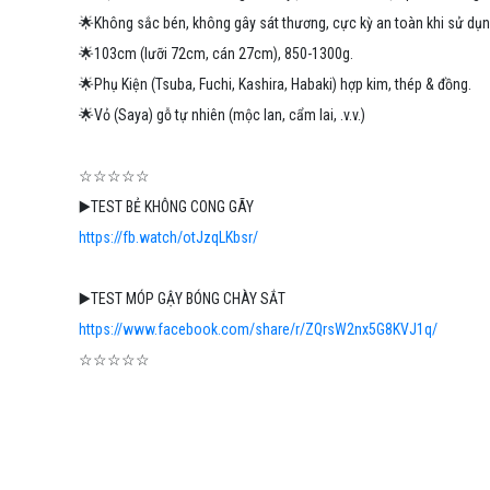
🌟Không sắc bén, không gây sát thương, cực kỳ an toàn khi sử dụng
🌟103cm (lưỡi 72cm, cán 27cm), 850-1300g.
🌟Phụ Kiện (Tsuba, Fuchi, Kashira, Habaki) hợp kim, thép & đồng.
🌟Vỏ (Saya) gỗ tự nhiên (mộc lan, cẩm lai, .v.v.)
☆☆☆☆☆
▶️TEST BẺ KHÔNG CONG GÃY
https://fb.watch/otJzqLKbsr/
▶️TEST MÓP GẬY BÓNG CHÀY SẮT
https://www.facebook.com/share/r/ZQrsW2nx5G8KVJ1q/
☆☆☆☆☆