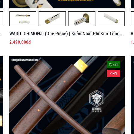
g
WADO ICHIMONJI (One Piece) | Kiếm Nhật Phi Kim Tổng
B
Hợp
2.499.000đ
1
Có sẵn
-14%