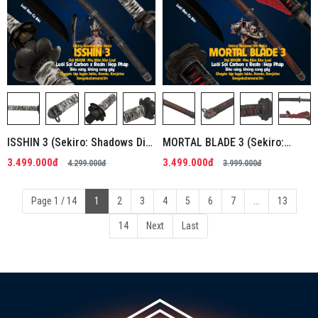
ISSHIN 3 (Sekiro: Shadows Die
MORTAL BLADE 3 (Sekiro:
Twice) | Kiếm Nhật Phi Kim
Shadows Die Twice) | Kiếm
3.499.000đ
3.499.000đ
4.299.000đ
3.999.000đ
Tổng Hợp
Nhật Phi Kim Tổng Hợp
Page 1 / 14
1
2
3
4
5
6
7
...
13
14
Next
Last