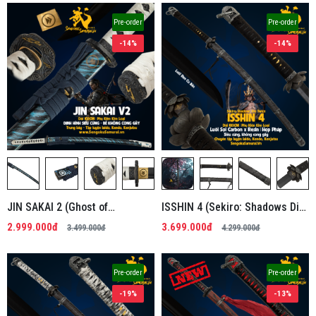
Pre-order
Pre-order
-14%
-14%
JIN SAKAI 2 (Ghost of
ISSHIN 4 (Sekiro: Shadows Die
Tsushima) | Kiếm Nhật Phi Kim
Twice) | Kiếm Nhật Phi Kim
2.999.000đ
3.699.000đ
3.499.000đ
4.299.000đ
Tổng Hợp
Tổng Hợp
Pre-order
Pre-order
-19%
-13%