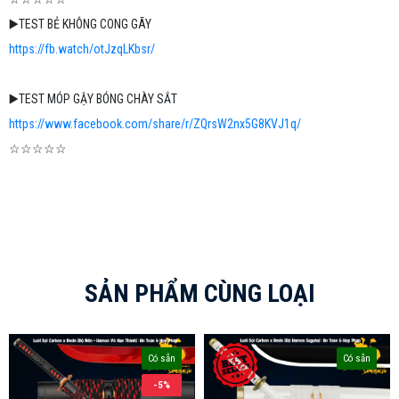
▶️TEST BẺ KHÔNG CONG GÃY
https://fb.watch/otJzqLKbsr/
▶️TEST MÓP GẬY BÓNG CHÀY SẮT
https://www.facebook.com/share/r/ZQrsW2nx5G8KVJ1q/
☆☆☆☆☆
SẢN PHẨM CÙNG LOẠI
Có sẵn
Có sẵn
-5%