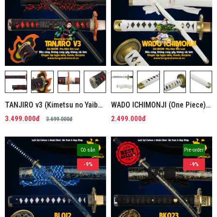
TANJIRO v3 (Kimetsu no Yaiba)
WADO ICHIMONJI (One Piece) |
| Kiếm Nhật Phi Kim Tổng Hợp
Kiếm Nhật Phi Kim Tổng Hợp
3.499.000đ
2.499.000đ
3.699.000đ
Có sẵn
Pre-order
-9%
-9%