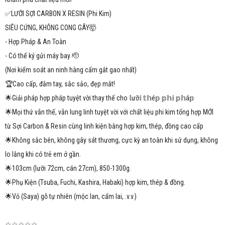
✅️LƯỠI SỢI CARBON X RESIN (Phi Kim)
SIÊU CỨNG, KHÔNG CONG GÃY🤯
- Hợp Pháp & An Toàn
- Có thể ký gửi máy bay 🫡
(Nơi kiểm soát an ninh hàng cấm gắt gao nhất)
🏆Cao cấp, đằm tay, sắc sảo, đẹp mắt!
🌟Giải pháp hợp pháp tuyệt vời thay thế cho 𝕝ưỡ𝕚 𝕥𝕙é𝕡 𝕡𝕙𝕚 𝕡𝕙á𝕡
🌟Mọi thứ vẫn thế, vẫn lung linh tuyệt vời với chất liệu phi kim tổng hợp MỚI
từ Sợi Carbon & Resin cùng linh kiện bằng hợp kim, thép, đồng cao cấp
🌟Không sắc bén, không gây sát thương, cực kỳ an toàn khi sử dụng, không
lo lắng khi có trẻ em ở gần.
🌟103cm (lưỡi 72cm, cán 27cm), 850-1300g.
🌟Phụ Kiện (Tsuba, Fuchi, Kashira, Habaki) hợp kim, thép & đồng.
🌟Vỏ (Saya) gỗ tự nhiên (mộc lan, cẩm lai, .v.v.)
☆☆☆☆☆