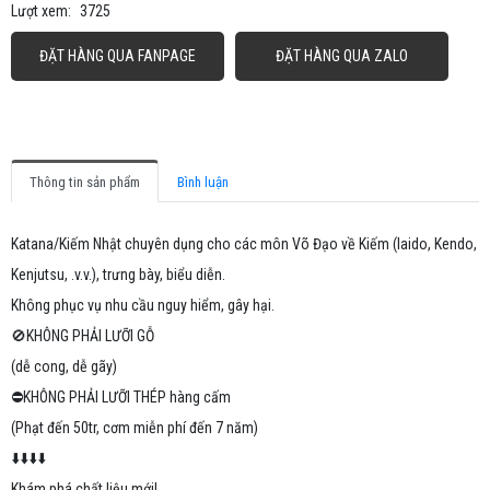
Lượt xem:
3725
ĐẶT HÀNG QUA FANPAGE
ĐẶT HÀNG QUA ZALO
Thông tin sản phẩm
Bình luận
Katana/Kiếm Nhật chuyên dụng cho các môn Võ Đạo về Kiếm (Iaido, Kendo,
Kenjutsu, .v.v.), trưng bày, biểu diễn.
Không phục vụ nhu cầu nguy hiểm, gây hại.
🚫KHÔNG PHẢI LƯỠI GỖ
(dễ cong, dễ gãy)
⛔️KHÔNG PHẢI LƯỠI THÉP hàng cấm
(Phạt đến 50tr, cơm miễn phí đến 7 năm)
⬇️⬇️⬇️⬇️
Khám phá chất liệu mới!