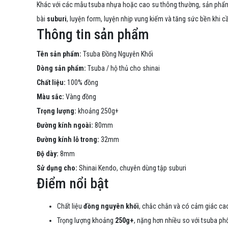
Khác với các mẫu tsuba nhựa hoặc cao su thông thường, sản phẩ
bài
suburi
, luyện form, luyện nhịp vung kiếm và tăng sức bền khi c
Thông tin sản phẩm
Tên sản phẩm:
Tsuba Đồng Nguyên Khối
Dòng sản phẩm:
Tsuba / hộ thủ cho shinai
Chất liệu:
100% đồng
Màu sắc:
Vàng đồng
Trọng lượng:
khoảng 250g+
Đường kính ngoài:
80mm
Đường kính lỗ trong:
32mm
Độ dày:
8mm
Sử dụng cho:
Shinai Kendo, chuyên dùng tập suburi
Điểm nổi bật
Chất liệu
đồng nguyên khối
, chắc chắn và có cảm giác ca
Trọng lượng khoảng
250g+
, nặng hơn nhiều so với tsuba ph