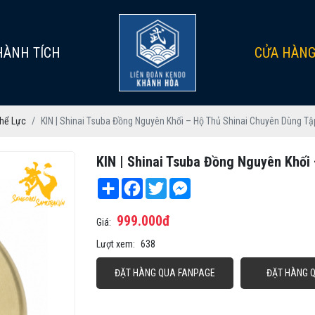
HÀNH TÍCH
CỬA HÀN
Thể Lực
KIN | Shinai Tsuba Đồng Nguyên Khối – Hộ Thủ Shinai Chuyên Dùng Tậ
KIN | Shinai Tsuba Đồng Nguyên Khối
Share
Facebook
Twitter
Messenger
999.000đ
Giá:
Lượt xem:
638
ĐẶT HÀNG QUA FANPAGE
ĐẶT HÀNG 