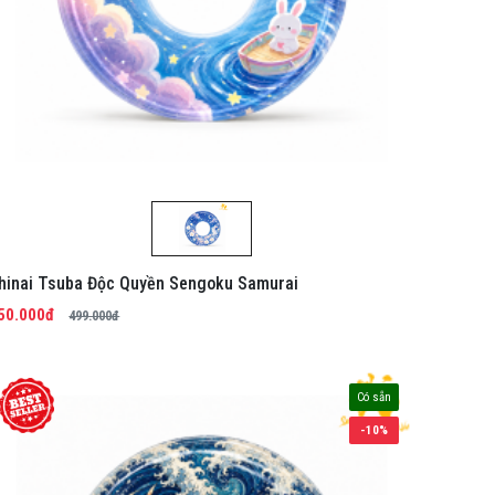
hinai Tsuba Độc Quyền Sengoku Samurai
50.000đ
499.000đ
Có sẵn
-10%