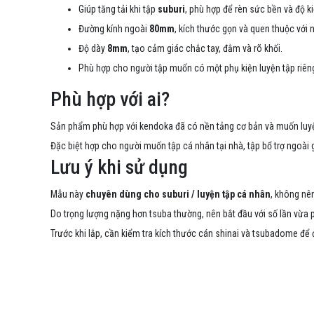
Giúp tăng tải khi tập
suburi
, phù hợp để rèn sức bền và độ k
Đường kính ngoài
80mm
, kích thước gọn và quen thuộc với 
Độ dày
8mm
, tạo cảm giác chắc tay, đằm và rõ khối.
Phù hợp cho người tập muốn có một phụ kiện luyện tập riêng
Phù hợp với ai?
Sản phẩm phù hợp với kendoka đã có nền tảng cơ bản và muốn luyện
Đặc biệt hợp cho người muốn tập cá nhân tại nhà, tập bổ trợ ngoài
Lưu ý khi sử dụng
Mẫu này
chuyên dùng cho suburi / luyện tập cá nhân
, không nên
Do trọng lượng nặng hơn tsuba thường, nên bắt đầu với số lần vừa p
Trước khi lắp, cần kiểm tra kích thước cán shinai và tsubadome để