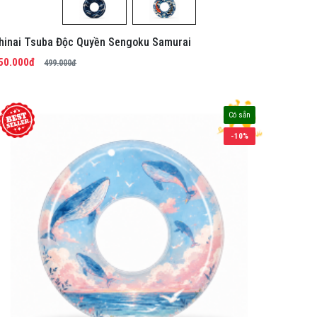
hinai Tsuba Độc Quyền Sengoku Samurai
50.000đ
499.000đ
Có sẵn
-10%