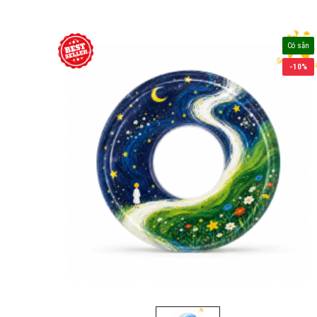
Có sẵn
-10%