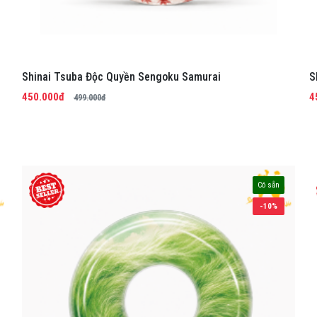
Shinai Tsuba Độc Quyền Sengoku Samurai
S
450.000đ
4
499.000đ
Có sẵn
-10%