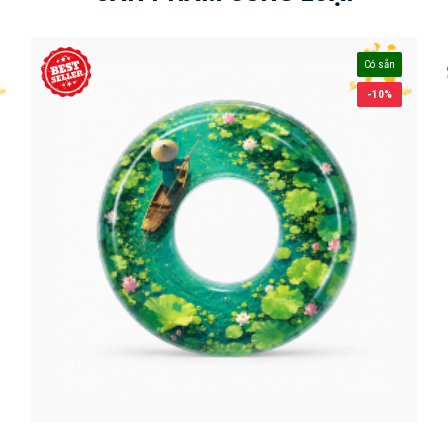
Có sẵn
-10%