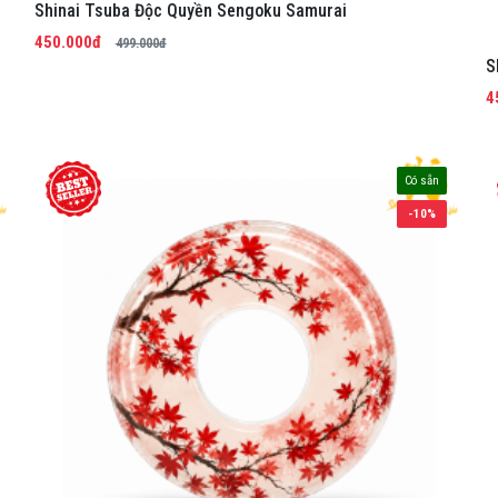
Shinai Tsuba Độc Quyền Sengoku Samurai
450.000đ
499.000đ
S
4
Có sẵn
-10%