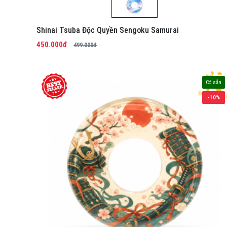
Shinai Tsuba Độc Quyền Sengoku Samurai
450.000đ
499.000đ
Có sẵn
-10%