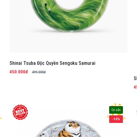
Shinai Tsuba Độc Quyền Sengoku Samurai
450.000đ
499.000đ
S
4
Có sẵn
-10%