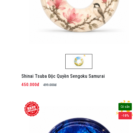
Shinai Tsuba Độc Quyền Sengoku Samurai
450.000đ
499.000đ
Có sẵn
-10%