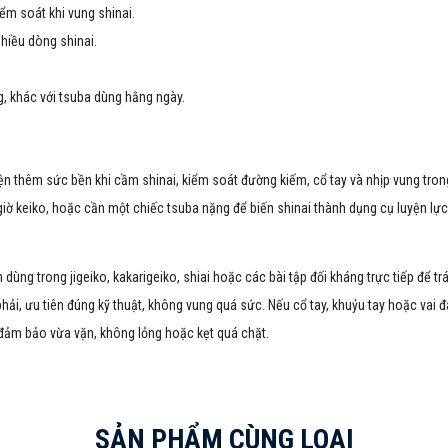
iểm soát khi vung shinai.
nhiều dòng shinai.
, khác với tsuba dùng hằng ngày.
 thêm sức bền khi cầm shinai, kiểm soát đường kiếm, cổ tay và nhịp vung trong
 giờ keiko, hoặc cần một chiếc tsuba nặng để biến shinai thành dụng cụ luyện lự
 dùng trong jigeiko, kakarigeiko, shiai hoặc các bài tập đối kháng trực tiếp để 
hải, ưu tiên đúng kỹ thuật, không vung quá sức. Nếu cổ tay, khuỷu tay hoặc vai đ
 đảm bảo vừa vặn, không lỏng hoặc kẹt quá chặt.
SẢN PHẨM CÙNG LOẠI