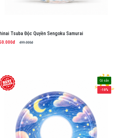
hinai Tsuba Độc Quyền Sengoku Samurai
50.000đ
499.000đ
Có sẵn
-10%