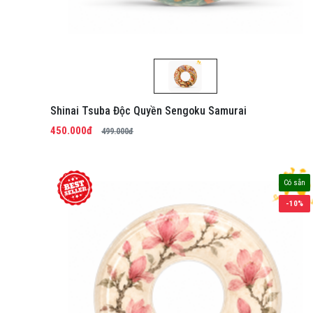
Shinai Tsuba Độc Quyền Sengoku Samurai
450.000đ
499.000đ
Có sẵn
-10%