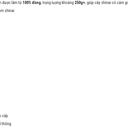
m được làm từ
100% đồng
, trọng lượng khoảng
250g+
, giúp cây shinai có cảm g
ầm shinai.
o cấp.
ổ thông.